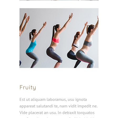
Fruity
Est ut aliquam laboramus, usu ignota
appareat salutandi te, nam vidit impedit ne.
Vide placerat an usu. In detraxit torquatos